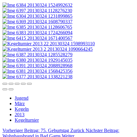
Jugend
März
Kegeln
2013
Kegelturnier
Vorheriger Beitrag: 75. Geburtstag
Zurück
Nächster Beitrag:
Wohnhausbrand in Bad Gams
Weiter