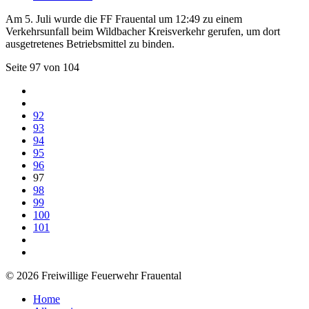
Am 5. Juli wurde die FF Frauental um 12:49 zu einem
Verkehrsunfall beim Wildbacher Kreisverkehr gerufen, um dort
ausgetretenes Betriebsmittel zu binden.
Seite 97 von 104
92
93
94
95
96
97
98
99
100
101
© 2026 Freiwillige Feuerwehr Frauental
Home