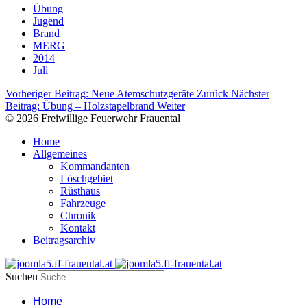
Übung
Jugend
Brand
MERG
2014
Juli
Vorheriger Beitrag: Neue Atemschutzgeräte
Zurück
Nächster
Beitrag: Übung – Holzstapelbrand
Weiter
© 2026 Freiwillige Feuerwehr Frauental
Home
Allgemeines
Kommandanten
Löschgebiet
Rüsthaus
Fahrzeuge
Chronik
Kontakt
Beitragsarchiv
Suchen
Home