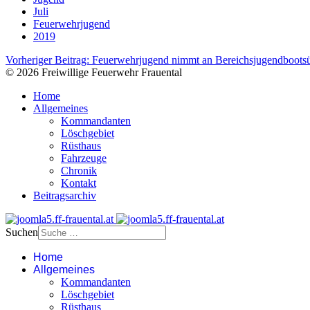
Juli
Feuerwehrjugend
2019
Vorheriger Beitrag: Feuerwehrjugend nimmt an Bereichsjugendboots
© 2026 Freiwillige Feuerwehr Frauental
Home
Allgemeines
Kommandanten
Löschgebiet
Rüsthaus
Fahrzeuge
Chronik
Kontakt
Beitragsarchiv
Suchen
Home
Allgemeines
Kommandanten
Löschgebiet
Rüsthaus