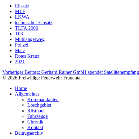
Einsatz
MTF
LKWA
technischer Einsatz
TLFA 2000
T03
Mühlangerweg
Polizei
März
Rotes Kreuz
2021
Vorheriger Beitrag: Gerhard Rainer GmbH spendet Satellitenempfang
© 2026 Freiwillige Feuerwehr Frauental
Home
Allgemeines
Kommandanten
Löschgebiet
Rüsthaus
Fahrzeuge
Chronik
Kontakt
Beitragsarchiv