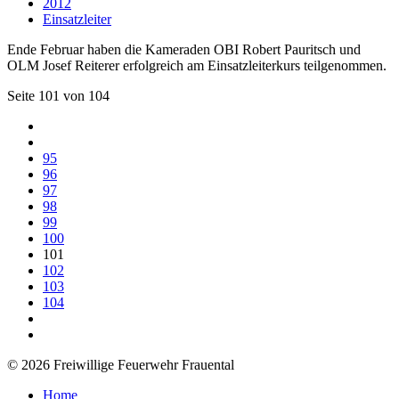
2012
Einsatzleiter
Ende Februar haben die Kameraden OBI Robert Pauritsch und
OLM Josef Reiterer erfolgreich am Einsatzleiterkurs teilgenommen.
Seite 101 von 104
95
96
97
98
99
100
101
102
103
104
© 2026 Freiwillige Feuerwehr Frauental
Home